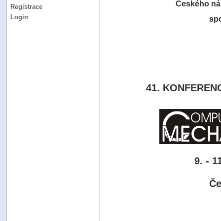
Českého ná
Registrace
Login
sp
41. KONFERENC
9. - 
Če