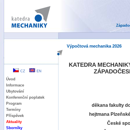
Západoč
Výpočtová mechanika 2026
KATEDRA MECHANIKY
ZÁPADOČESK
CZ
EN
Úvod
Informace
Ubytování
Konferenční poplatek
Program
děkana fakulty do
Termíny
hejtmana Plzeňské
Příspěvek
Aktuality
České spo
Sborníky